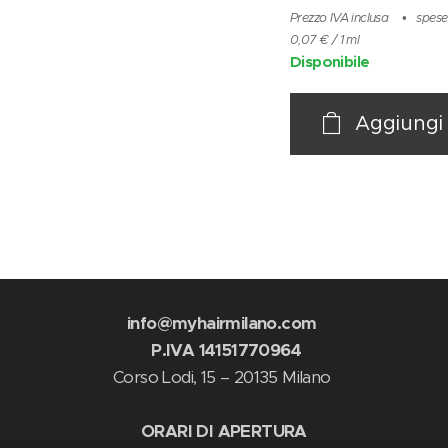
Prezzo IVA inclusa
spese
0,07 € / 1 ml
Disponibile
Aggiungi 
info@myhairmilano.com
P.IVA 14151770964
Corso Lodi, 15 – 20135 Milano
ORARI DI APERTURA