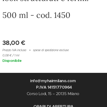
500 ml - cod. 1450
38,00
€
Prezzo IVA inclusa
spese di spedizione escluse
0,08 € / 1 ml
Disponibile
info@myhairmilano.com
P.IVA 14151770964
Corso Lodi, 15 – 20135 Milano
ORARI DI APERTURA