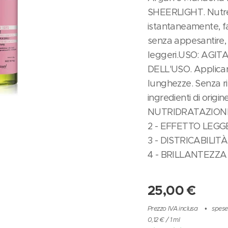
SHEERLIGHT. Nutre
istantaneamente, fa
senza appesantire, 
leggeri.USO: AGI
DELL'USO. Applica
lunghezze. Senza r
ingredienti di origin
NUTRIDRATAZION
2 - EFFETTO LEG
3 - DISTRICABILITÀ
4 - BRILLANTEZZA
25,00
€
Prezzo IVA inclusa
spese
0,12 € / 1 ml