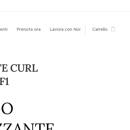
enti
Prenota ora
Lavora con Noi
Carrello
E CURL
F1
DO
ZZANTE