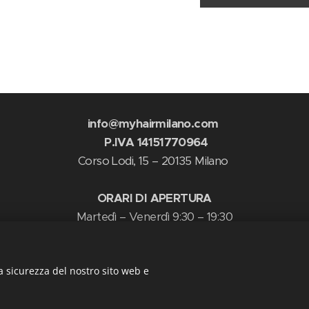
info@myhairmilano.com
P.IVA 14151770964
Corso Lodi, 15 – 20135 Milano
ORARI DI APERTURA
Martedì – Venerdì 9:30 – 19:30
Sabato 9:30 – 18:30
Orario Continuato
a sicurezza del nostro sito web e
Domenica Chiuso
Copyright © 2025
Powered by Bosshair
Cookies