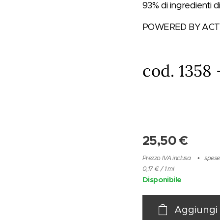
93% di ingredienti d
POWERED BY ACT
c
od. 1358 
25,50
€
Prezzo IVA inclusa
spese
0,17 € / 1 ml
Disponibile
Aggiungi 