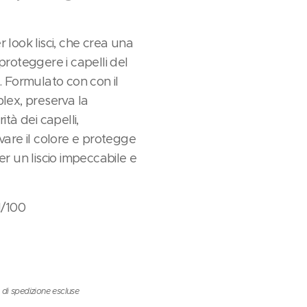
 look lisci, che crea una
proteggere i capelli del
. Formulato con con il
plex, preserva la
ità dei capelli,
ivare il colore e protegge
er un liscio impeccabile e
1/100
 di spedizione escluse