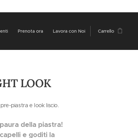
enti
Prenota ora
Lavora con Noi
Carrello
IGHT LOOK
re-piastra e look liscio.
paura della piastra!
capelli e goditi la