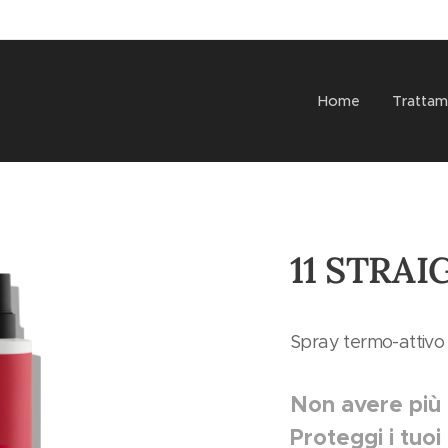
Home
Trattam
11 STRA
Spray termo-attivo p
Non avere più 
Proteggi i tuoi 