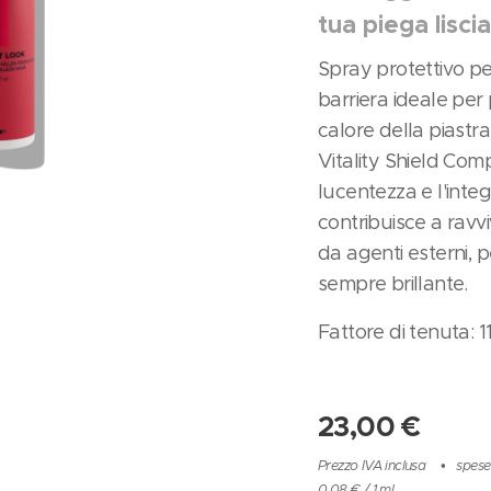
tua piega liscia
Spray protettivo per
barriera ideale per 
calore della piastra
Vitality Shield Com
lucentezza e l'integr
contribuisce a ravv
da agenti esterni, p
sempre brillante.
Fattore di tenuta: 1
23,00
€
Prezzo IVA inclusa
spese
0,08 € / 1 ml