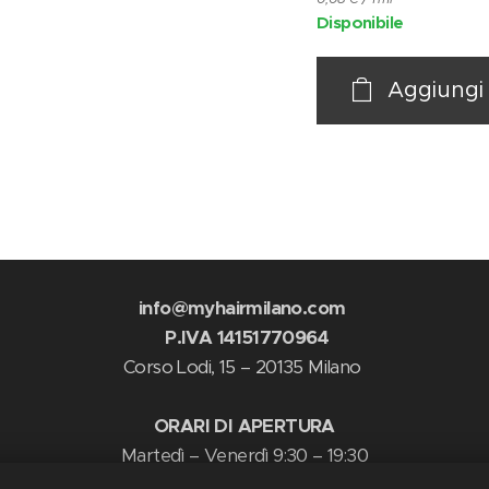
Disponibile
Aggiungi 
info@myhairmilano.com
P.IVA 14151770964
Corso Lodi, 15 – 20135 Milano
ORARI DI APERTURA
Martedì – Venerdì 9:30 – 19:30
Sabato 9:30 – 18:30